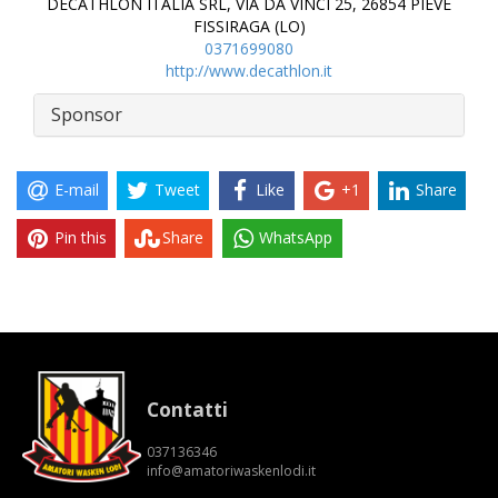
DECATHLON ITALIA SRL, VIA DA VINCI 25, 26854 PIEVE
FISSIRAGA (LO)
0371699080
http://www.decathlon.it
Sponsor
E-mail
Tweet
Like
+1
Share
Pin this
Share
WhatsApp
Contatti
037136346
info@amatoriwaskenlodi.it