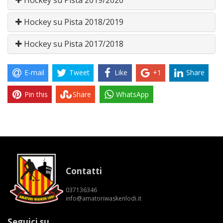
Hockey su Pista 2018/2019
Hockey su Pista 2017/2018
E-mail
Tweet
Like
+1
Share
Pin this
Share
WhatsApp
Contatti
037136346
info@amatoriwaskenlodi.it
Seguici su