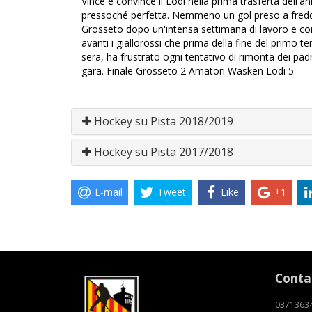
Vince e convince il Lodi nella prima trasferta dell'a
pressoché perfetta. Nemmeno un gol preso a freddo e
Grosseto dopo un'intensa settimana di lavoro e con 
avanti i giallorossi che prima della fine del primo
sera, ha frustrato ogni tentativo di rimonta dei padro
gara. Finale Grosseto 2 Amatori Wasken Lodi 5
Hockey su Pista 2018/2019
Hockey su Pista 2017/2018
E-mail
Tweet
Like
+1
Conta
0371363