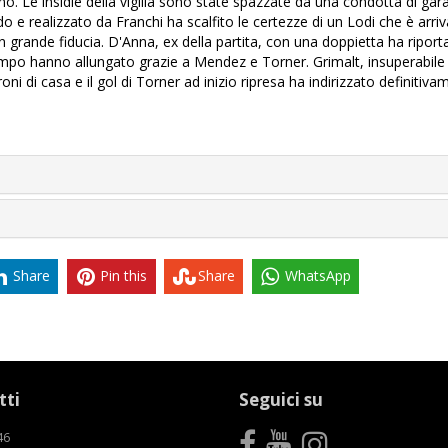
nno. Le insidie della vigilia sono state spazzate da una condotta di gar
 realizzato da Franchi ha scalfito le certezze di un Lodi che è arriv
grande fiducia. D'Anna, ex della partita, con una doppietta ha riport
 tempo hanno allungato grazie a Mendez e Torner. Grimalt, insuperabile
ni di casa e il gol di Torner ad inizio ripresa ha indirizzato definitiva
Share
Pin this
Share
WhatsApp
tti
Seguici su
46