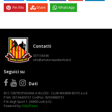
Pin this
Share
WhatsApp
Contatti
037136346
info@amatoriwaskenlodi.it
Seguici su
Dati
BCC CENTROPADANA A.W.LODI - CLUB WASKEN BOYS a.s.d.
P.IVA: 05104430151 CodFisc: 92504960151
P.le degli Sport 1, 26900 Lodi (LO)
Powered by
Only4Team