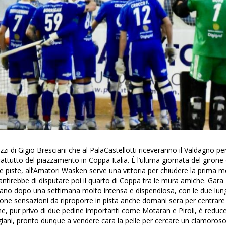
zi di Gigio Bresciani che al PalaCastellotti riceveranno il Valdagno pe
prattutto del piazzamento in Coppa Italia. È l’ultima giornata del girone 
 piste, all’Amatori Wasken serve una vittoria per chiudere la prima m
irebbe di disputare poi il quarto di Coppa tra le mura amiche. Gara
rivano dopo una settimana molto intensa e dispendiosa, con le due lu
one sensazioni da riproporre in pista anche domani sera per centrare 
che, pur privo di due pedine importanti come Motaran e Piroli, è reduc
odigiani, pronto dunque a vendere cara la pelle per cercare un clamoros