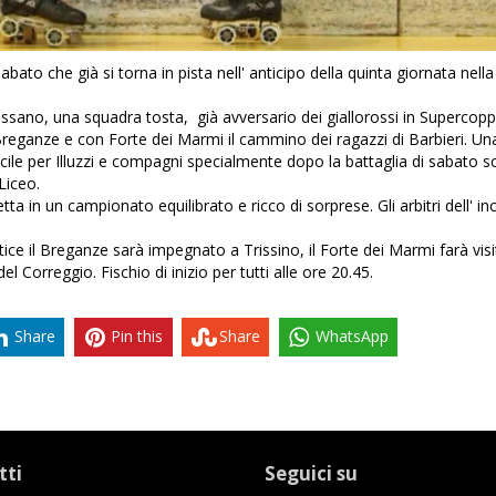
ato che già si torna in pista nell' anticipo della quinta giornata nella
Bassano, una squadra tosta, già avversario dei giallorossi in Supercop
reganze e con Forte dei Marmi il cammino dei ragazzi di Barbieri. Un
le per Illuzzi e compagni specialmente dopo la battaglia di sabato s
 Liceo.
a in un campionato equilibrato e ricco di sorprese. Gli arbitri dell' in
rtice il Breganze sarà impegnato a Trissino, il Forte dei Marmi farà visi
l Correggio. Fischio di inizio per tutti alle ore 20.45.
Share
Pin this
Share
WhatsApp
tti
Seguici su