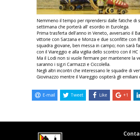
Nemmeno il tempo per riprendersi dalle fatiche di sab
settimana che porterà all' esordio in Eurolega.
Prima trasferta dell'anno in Veneto, avversario il 
vittorie con Sarzana e Monza e due sconfitte con B
squadra giovane, ben messa in campo; non sarà faci
con il Viareggio e alla vigilia dello scontro con il HC
Ma il Lodi non si vuole fermare per mantenere la vett
saranno i sig.ri Carmazzi e Ciccolella.
Negli altri incontri che interessano le squadre di ve
Giovinazzo mentre il Viareggio ospiterà gli emiliani de
E-mail
Tweet
Like
+1
Conta