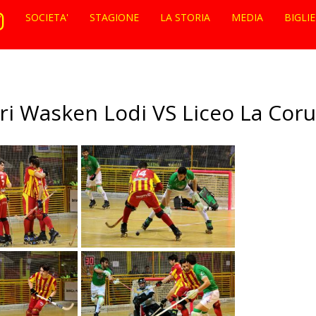
SOCIETA'
STAGIONE
LA STORIA
MEDIA
BIGLI
i Wasken Lodi VS Liceo La Coru