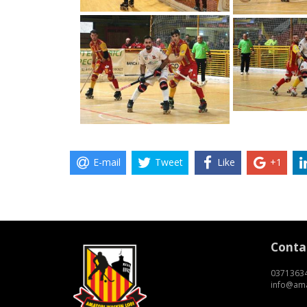
E-mail
Tweet
Like
+1
Conta
0371363
info@ama