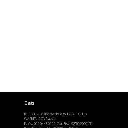
Dati
BCC CENTROPADANA A.W.LODI - CLUB
WASKEN BOYS a.s.d.
P.IVA: 05104430151 CodFisc: 92504960151