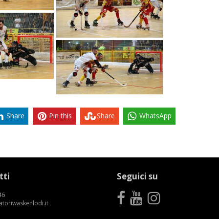
Share
Pin this
Share
WhatsApp
tti
Seguici su
46
toriwaskenlodi.it